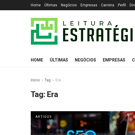
Home
Últimas
Negócios
Empresas
Carreira
Perfil
Dir
HOME
ÚLTIMAS
NEGÓCIOS
EMPRESAS
C
Início
Tag
Era
Tag:
Era
ARTIGOS