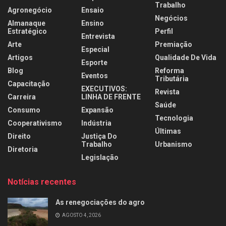
Trabalho
Agronegócio
Ensaio
Negócios
Almanaque
Ensino
Estratégico
Perfil
Entrevista
Arte
Premiação
Especial
Artigos
Qualidade De Vida
Esporte
Blog
Reforma
Eventos
Tributária
Capacitação
EXECUTIVOS:
Revista
Carreira
LINHA DE FRENTE
Saúde
Consumo
Expansão
Tecnologia
Cooperativismo
Indústria
Últimas
Direito
Justiça Do
Trabalho
Urbanismo
Diretoria
Legislação
Notícias recentes
As renegociações do agro
AGOSTO 4, 2026