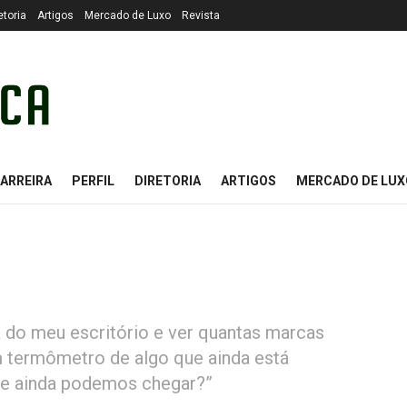
etoria
Artigos
Mercado de Luxo
Revista
ARREIRA
PERFIL
DIRETORIA
ARTIGOS
MERCADO DE LUX
la do meu escritório e ver quantas marcas
 termômetro de algo que ainda está
e ainda podemos chegar?”