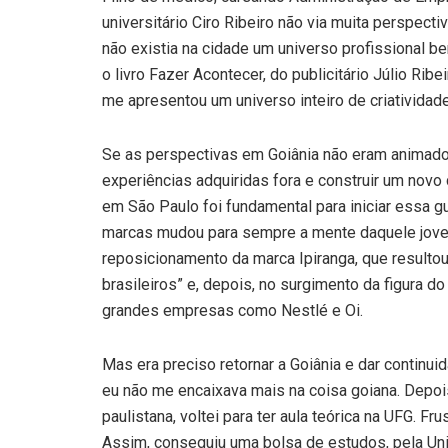
universitário Ciro Ribeiro não via muita perspect
não existia na cidade um universo profissional b
o livro Fazer Acontecer, do publicitário Júlio Rib
me apresentou um universo inteiro de criatividade 
Se as perspectivas em Goiânia não eram animadora
experiências adquiridas fora e construir um novo
em São Paulo foi fundamental para iniciar essa g
marcas mudou para sempre a mente daquele jovem
reposicionamento da marca Ipiranga, que resulto
brasileiros” e, depois, no surgimento da figura d
grandes empresas como Nestlé e Oi.
Mas era preciso retornar a Goiânia e dar continui
eu não me encaixava mais na coisa goiana. Depois
paulistana, voltei para ter aula teórica na UFG. F
Assim, conseguiu uma bolsa de estudos, pela Uni