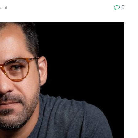
0
rfil