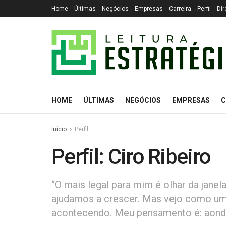
Home
Últimas
Negócios
Empresas
Carreira
Perfil
Dir
HOME
ÚLTIMAS
NEGÓCIOS
EMPRESAS
C
Início
Perfil
Perfil: Ciro Ribeiro
“O mais legal para mim é olhar da jane
ajudamos a crescer. Mas vejo como um
acontecendo. Meu pensamento é: aond