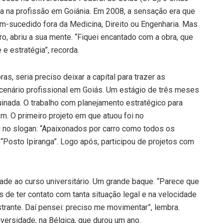
iva na profissão em Goiânia. Em 2008, a sensação era que
em-sucedido fora da Medicina, Direito ou Engenharia. Mas
eiro, abriu a sua mente. “Fiquei encantado com a obra, que
e estratégia”, recorda.
s, seria preciso deixar a capital para trazer as
 cenário profissional em Goiás. Um estágio de três meses
uinada. O trabalho com planejamento estratégico para
. O primeiro projeto em que atuou foi no
u no slogan: “Apaixonados por carro como todos os
o “Posto Ipiranga”. Logo após, participou de projetos com
dade ao curso universitário. Um grande baque. “Parece que
 de ter contato com tanta situação legal e na velocidade
rustrante. Daí pensei: preciso me movimentar”, lembra.
versidade, na Bélgica, que durou um ano.