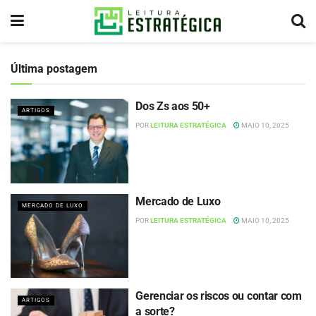
Última postagem
Dos Zs aos 50+
ARTIGOS
POR
LEITURA ESTRATÉGICA
MAIO 10, 2025
Mercado de Luxo
MERCADO DE LUXO
POR
LEITURA ESTRATÉGICA
MAIO 10, 2025
Gerenciar os riscos ou contar com
ARTIGOS
a sorte?