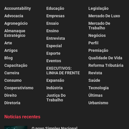
Accountability
Educação
Legislação
Advocacia
Empresas
Mercado De Luxo
Agronegócio
Ensaio
Mercado De
Trabalho
Almanaque
Ensino
Estratégico
Negócios
Entrevista
Arte
Perfil
Especial
Artigos
Premiação
Esporte
Blog
Qualidade De Vida
Eventos
Capacitação
Reforma Tributária
EXECUTIVOS:
Carreira
LINHA DE FRENTE
Revista
Consumo
Expansão
Saúde
Cooperativismo
Indústria
Tecnologia
Direito
Justiça Do
Últimas
Trabalho
Diretoria
Urbanismo
Notícias recentes
O novo Simples Nacional