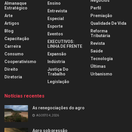
Negócios
Almanaque
Ensino
Estratégico
Perfil
Entrevista
Arte
Premiação
Especial
Artigos
Qualidade De Vida
Esporte
Blog
Reforma
Eventos
Tributária
Capacitação
EXECUTIVOS:
Revista
Carreira
LINHA DE FRENTE
Saúde
Consumo
Expansão
Tecnologia
Cooperativismo
Indústria
Últimas
Direito
Justiça Do
Trabalho
Urbanismo
Diretoria
Legislação
Notícias recentes
As renegociações do agro
AGOSTO 4, 2026
Agro sob pressão