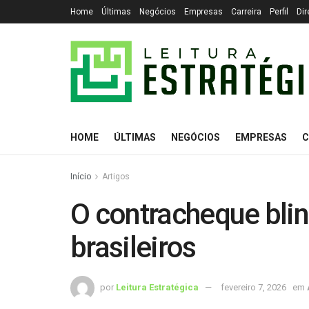
Home
Últimas
Negócios
Empresas
Carreira
Perfil
Dir
HOME
ÚLTIMAS
NEGÓCIOS
EMPRESAS
C
Início
Artigos
O contracheque bli
brasileiros
por
Leitura Estratégica
fevereiro 7, 2026
em