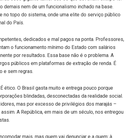
oso demais nem de um funcionalismo inchado na base.
ce no topo do sistema, onde uma elite do serviço público
nal do País.
ompetentes, dedicados e mal pagos na ponta. Professores,
stentam o funcionamento mínimo do Estado com salários
anente por resultados. Essa base não é o problema. A
rgos públicos em plataformas de extração de renda. É
o e sem regras.
. É ético. O Brasil gasta muito e entrega pouco porque
orporações blindadas, desconectadas da realidade social.
vidores, mas por excesso de privilégios dos marajás –
o assim. A República, em mais de um século, nos entregou
stas.
 incomodar mais, mas quem vai denunciar e a quem: à