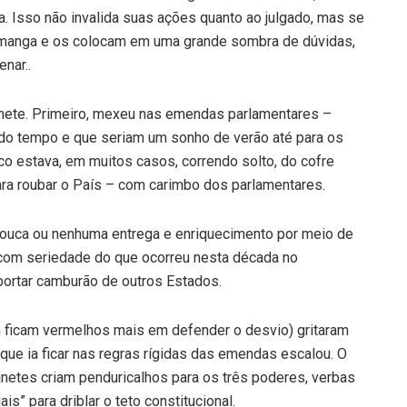
 Isso não invalida suas ações quanto ao julgado, mas se
 manga e os colocam em uma grande sombra de dúvidas,
enar..
finete. Primeiro, mexeu nas emendas parlamentares –
do tempo e que seriam um sonho de verão até para os
co estava, em muitos casos, correndo solto, do cofre
para roubar o País – com carimbo dos parlamentares.
ouca ou nenhuma entrega e enriquecimento por meio de
a com seriedade do que ocorreu nesta década no
mportar camburão de outros Estados.
ficam vermelhos mais em defender o desvio) gritaram
ue ia ficar nas regras rígidas das emendas escalou. O
binetes criam penduricalhos para os três poderes, verbas
ais” para driblar o teto constitucional.