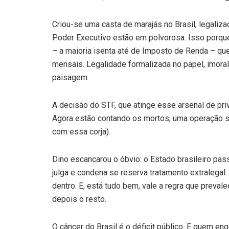
Criou-se uma casta de marajás no Brasil, legaliza
Poder Executivo estão em polvorosa. Isso porque 
– a maioria isenta até de Imposto de Renda – q
mensais. Legalidade formalizada no papel, imoral
paisagem.
A decisão do STF, que atinge esse arsenal de priv
Agora estão contando os mortos, uma operação sal
com essa corja).
Dino escancarou o óbvio: o Estado brasileiro pass
julga e condena se reserva tratamento extralega
dentro. E, está tudo bem, vale a regra que preval
depois o resto.
O câncer do Brasil é o déficit público. E quem en