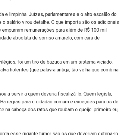
da e limpinha. Juízes, parlamentares e o alto escalão do
o salário virou detalhe. O que importa são os adicionais
ue empurram remunerações para além de R$ 100 mil
idade absoluta de sorriso amarelo, com cara de
ilégios, foi um tiro de bazuca em um sistema viciado.
va holerites (que palavra antiga, tão velha que combina
ou a servir a quem deveria fiscalizá-lo. Quem legisla,
l. Há regras para o cidadão comum e exceções para os de
ece na cabeça dos ratos que roubam o queijo: primeiro eu,
gorda esse gigante tumor são os que deveriam extirpá-lo.