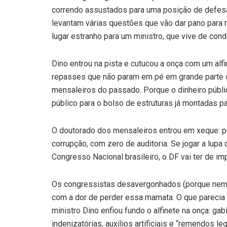
correndo assustados para uma posição de defesa.
levantam várias questões que vão dar pano para
lugar estranho para um ministro, que vive de cond
Dino entrou na pista e cutucou a onça com um al
repasses que não param em pé em grande parte 
mensaleiros do passado. Porque o dinheiro públi
público para o bolso de estruturas já montadas 
O doutorado dos mensaleiros entrou em xeque: p
corrupção, com zero de auditoria. Se jogar a lup
Congresso Nacional brasileiro, o DF vai ter de i
Os congressistas desavergonhados (porque nem 
com a dor de perder essa mamata. O que parecia q
ministro Dino enfiou fundo o alfinete na onça: ga
indenizatórias, auxílios artificiais e “remendos leg