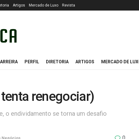
etoria
Artigos
Mercado de Luxo
Revista
ARREIRA
PERFIL
DIRETORIA
ARTIGOS
MERCADO DE LUX
 tenta renegociar)
ce, o endividamento se torna um desafio
0
m
Negócios