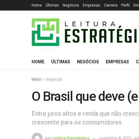
Home
Últimas
Negócios
Empresas
Carreira
Perfil
Dir
HOME
ÚLTIMAS
NEGÓCIOS
EMPRESAS
C
Início
Negócios
O Brasil que deve (e
Entre juros altos e renda que não cres
crescente para os consumidores
por
Leitura Estratégica
novembro 8, 2025
e