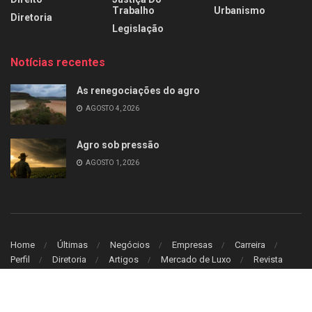
Trabalho
Urbanismo
Diretoria
Legislação
Notícias recentes
As renegociações do agro
AGOSTO 4, 2026
Agro sob pressão
AGOSTO 1, 2026
Home
Últimas
Negócios
Empresas
Carreira
Perfil
Diretoria
Artigos
Mercado de Luxo
Revista
© 2026
Leitura Estrategica
- Desenvolvido por
WB Sistem
.