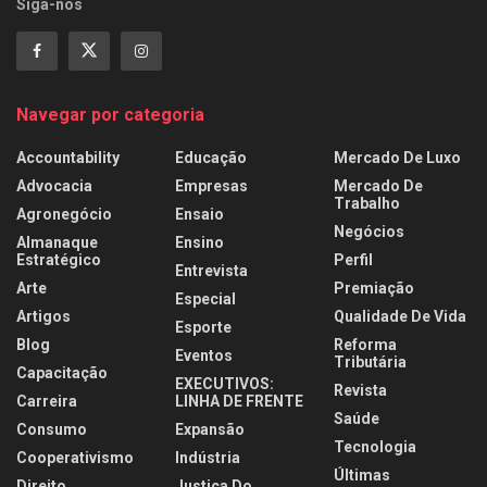
Siga-nos
Navegar por categoria
Accountability
Educação
Mercado De Luxo
Advocacia
Empresas
Mercado De
Trabalho
Agronegócio
Ensaio
Negócios
Almanaque
Ensino
Estratégico
Perfil
Entrevista
Arte
Premiação
Especial
Artigos
Qualidade De Vida
Esporte
Blog
Reforma
Eventos
Tributária
Capacitação
EXECUTIVOS:
Revista
Carreira
LINHA DE FRENTE
Saúde
Consumo
Expansão
Tecnologia
Cooperativismo
Indústria
Últimas
Direito
Justiça Do