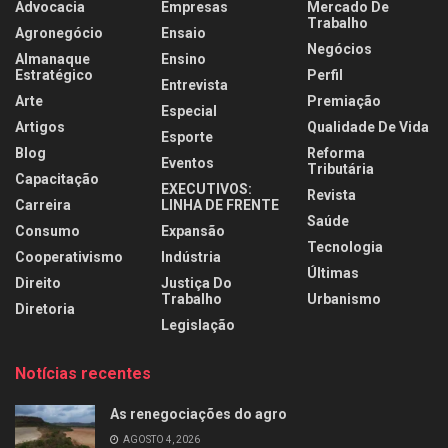
Advocacia
Empresas
Mercado De
Trabalho
Agronegócio
Ensaio
Negócios
Almanaque
Ensino
Estratégico
Perfil
Entrevista
Arte
Premiação
Especial
Artigos
Qualidade De Vida
Esporte
Blog
Reforma
Eventos
Tributária
Capacitação
EXECUTIVOS:
Revista
Carreira
LINHA DE FRENTE
Saúde
Consumo
Expansão
Tecnologia
Cooperativismo
Indústria
Últimas
Direito
Justiça Do
Trabalho
Urbanismo
Diretoria
Legislação
Notícias recentes
As renegociações do agro
AGOSTO 4, 2026