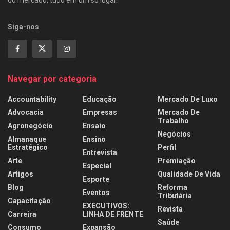
do mercado, tudo em um só lugar.
Siga-nos
Navegar por categoria
Accountability
Educação
Mercado De Luxo
Advocacia
Empresas
Mercado De
Trabalho
Agronegócio
Ensaio
Negócios
Almanaque
Ensino
Estratégico
Perfil
Entrevista
Arte
Premiação
Especial
Artigos
Qualidade De Vida
Esporte
Blog
Reforma
Eventos
Tributária
Capacitação
EXECUTIVOS:
Revista
Carreira
LINHA DE FRENTE
Saúde
Consumo
Expansão