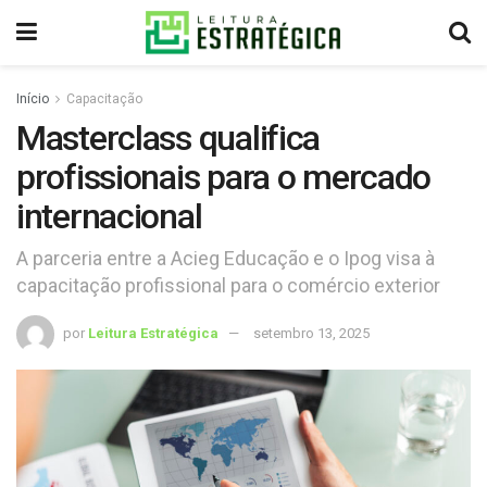
Início
Capacitação
Masterclass qualifica
profissionais para o mercado
internacional
A parceria entre a Acieg Educação e o Ipog visa à
capacitação profissional para o comércio exterior
por
Leitura Estratégica
setembro 13, 2025