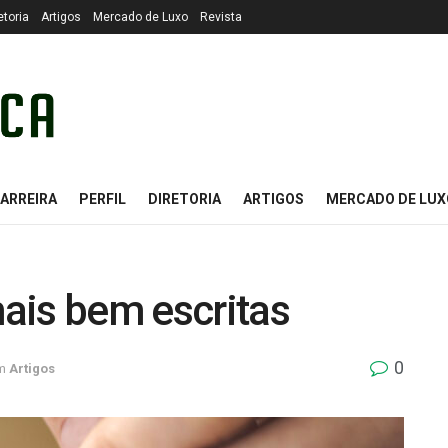
etoria
Artigos
Mercado de Luxo
Revista
ARREIRA
PERFIL
DIRETORIA
ARTIGOS
MERCADO DE LUX
mais bem escritas
0
m
Artigos