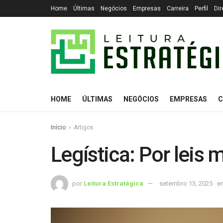
Home
Últimas
Negócios
Empresas
Carreira
Perfil
Dir
HOME
ÚLTIMAS
NEGÓCIOS
EMPRESAS
C
Início
Artigos
Legística: Por leis 
por
Leitura Estratégica
setembro 13, 2025
e