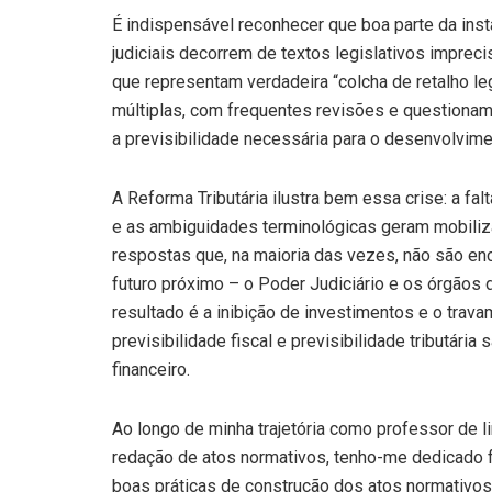
É indispensável reconhecer que boa parte da inst
judiciais decorrem de textos legislativos impre
que representam verdadeira “colcha de retalho leg
múltiplas, com frequentes revisões e questionam
a previsibilidade necessária para o desenvolvim
A Reforma Tributária ilustra bem essa crise: a fa
e as ambiguidades terminológicas geram mobili
respostas que, na maioria das vezes, não são enc
futuro próximo – o Poder Judiciário e os órgãos d
resultado é a inibição de investimentos e o trav
previsibilidade fiscal e previsibilidade tributári
financeiro.
Ao longo de minha trajetória como professor de li
redação de atos normativos, tenho-me dedicado f
boas práticas de construção dos atos normativos 