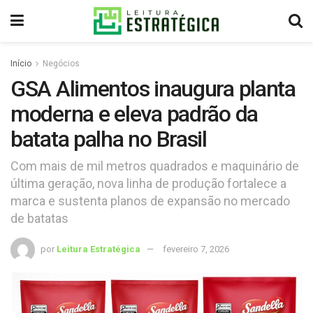
Início
Negócios
GSA Alimentos inaugura planta
moderna e eleva padrão da
batata palha no Brasil
Com mais de mil metros quadrados e maquinário de
última geração, nova linha de produção fortalece a
marca e sustenta planos de expansão no mercado
de batatas
por
Leitura Estratégica
fevereiro 7, 2026