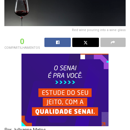
Red wine pouring into a wine glass
0
COMPARTILHAMENTOS
Por Jullyanna Matos