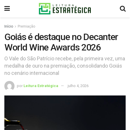
Início
Premiação
Goiás é destaque no Decanter
World Wine Awards 2026
O Vale do São Patrício recebe, pela primeira vez, uma
medalha de ouro na premiação, consolidando Goiás
no cenário internacional
por
Leitura Estratégica
julho 4, 2026