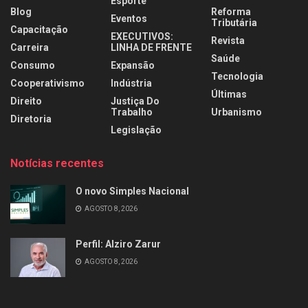
Esporte
Blog
Reforma
Eventos
Tributária
Capacitação
EXECUTIVOS:
Revista
Carreira
LINHA DE FRENTE
Saúde
Consumo
Expansão
Tecnologia
Cooperativismo
Indústria
Últimas
Direito
Justiça Do
Trabalho
Urbanismo
Diretoria
Legislação
Notícias recentes
O novo Simples Nacional
AGOSTO 8, 2026
Perfil: Alziro Zarur
AGOSTO 8, 2026