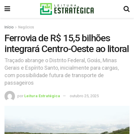
Início
Negócios
Ferrovia de R$ 15,5 bilhões
integrará Centro-Oeste ao litoral
Traçado abrange o Distrito Federal, Goiás, Minas
Gerais e Espírito Santo, inicialmente para cargas,
com possibilidade futura de transporte de
passageiros
por
Leitura Estratégica
outubro 25, 2025