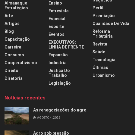
Almanaque
Ensino
Estratégico
Perfil
Entrevista
Arte
Premiação
Especial
Artigos
Qualidade De Vida
Esporte
Blog
Reforma
Eventos
Tributária
Capacitação
EXECUTIVOS:
Revista
Carreira
LINHA DE FRENTE
Saúde
Consumo
Expansão
Tecnologia
Cooperativismo
Indústria
Últimas
Direito
Justiça Do
Trabalho
Urbanismo
Diretoria
Legislação
Notícias recentes
As renegociações do agro
AGOSTO 4, 2026
Agro sob pressão