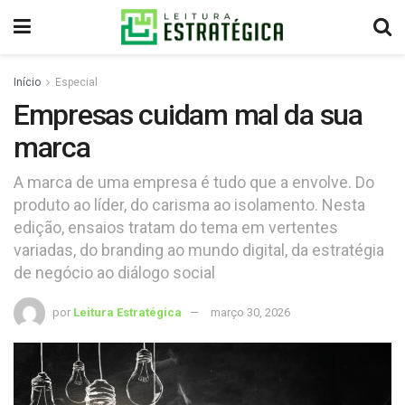
Início
Especial
Empresas cuidam mal da sua
marca
A marca de uma empresa é tudo que a envolve. Do
produto ao líder, do carisma ao isolamento. Nesta
edição, ensaios tratam do tema em vertentes
variadas, do branding ao mundo digital, da estratégia
de negócio ao diálogo social
por
Leitura Estratégica
março 30, 2026