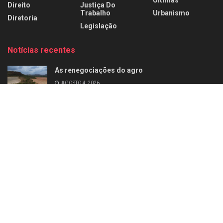
Direito
Justiça Do
Trabalho
Urbanismo
Diretoria
Legislação
Notícias recentes
As renegociações do agro
AGOSTO 4, 2026
Agro sob pressão
AGOSTO 1, 2026
Home
Últimas
Negócios
Empresas
Carreira
Perfil
Diretoria
Artigos
Mercado de Luxo
Revista
© 2026
Leitura Estrategica
- Desenvolvido por
WB Sistem
.