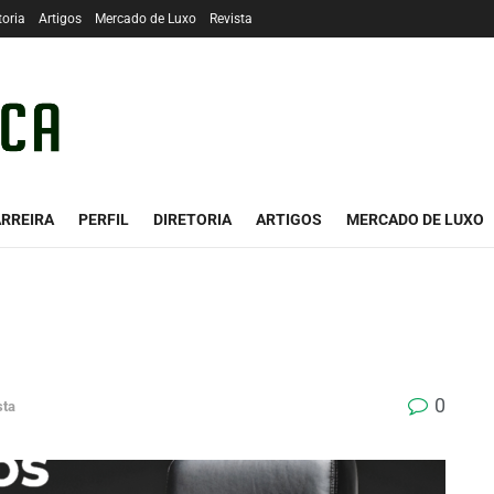
toria
Artigos
Mercado de Luxo
Revista
RREIRA
PERFIL
DIRETORIA
ARTIGOS
MERCADO DE LUXO
0
sta