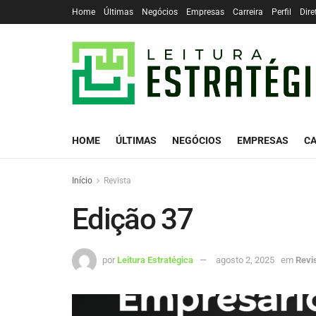
Home
Últimas
Negócios
Empresas
Carreira
Perfil
Dire
HOME
ÚLTIMAS
NEGÓCIOS
EMPRESAS
CA
Início
Revista
Edição 37
por
Leitura Estratégica
agosto 2, 2025
em
Revi