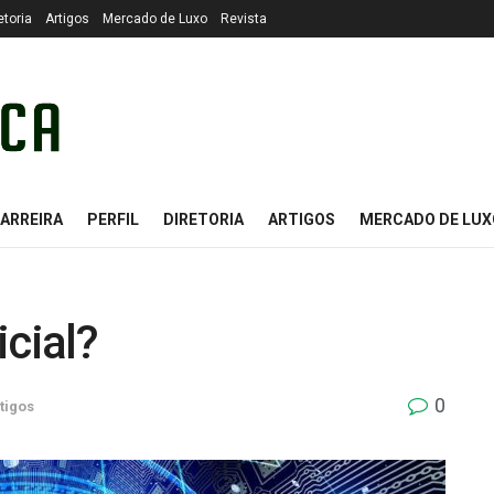
etoria
Artigos
Mercado de Luxo
Revista
ARREIRA
PERFIL
DIRETORIA
ARTIGOS
MERCADO DE LUX
icial?
0
tigos