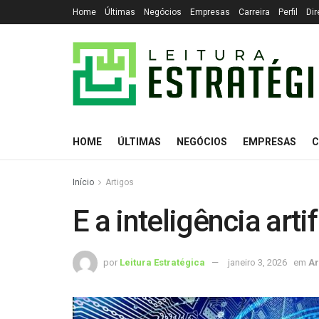
Home
Últimas
Negócios
Empresas
Carreira
Perfil
Dir
HOME
ÚLTIMAS
NEGÓCIOS
EMPRESAS
C
Início
Artigos
E a inteligência artif
por
Leitura Estratégica
janeiro 3, 2026
em
Ar