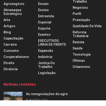
Trabalho
Agronegócio
Ensaio
Negócios
Almanaque
Ensino
Estratégico
Perfil
Entrevista
Arte
Premiação
Especial
Artigos
Qualidade De Vida
Esporte
Blog
Reforma
Eventos
Tributária
Capacitação
EXECUTIVOS:
Revista
Carreira
LINHA DE FRENTE
Saúde
Consumo
Expansão
Tecnologia
Cooperativismo
Indústria
Últimas
Direito
Justiça Do
Trabalho
Urbanismo
Diretoria
Legislação
Notícias recentes
As renegociações do agro
AGOSTO 4, 2026