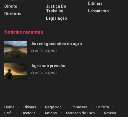
Últimas
Direito
Justiça Do
Trabalho
Urbanismo
Diretoria
Legislação
Notícias recentes
As renegociações do agro
AGOSTO 4, 2026
Agro sob pressão
AGOSTO 1, 2026
Home
Últimas
Negócios
Empresas
Carreira
Perfil
Diretoria
Artigos
Mercado de Luxo
Revista
© 2026
Leitura Estrategica
- Desenvolvido por
WB Sistem
.