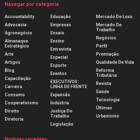
Navegar por categoria
Accountability
Educação
Mercado De Luxo
Advocacia
Empresas
Mercado De
Trabalho
Agronegócio
Ensaio
Negócios
Almanaque
Ensino
Estratégico
Perfil
Entrevista
Arte
Premiação
Especial
Artigos
Qualidade De Vida
Esporte
Blog
Reforma
Eventos
Tributária
Capacitação
EXECUTIVOS:
Revista
Carreira
LINHA DE FRENTE
Saúde
Consumo
Expansão
Tecnologia
Cooperativismo
Indústria
Últimas
Direito
Justiça Do
Trabalho
Urbanismo
Diretoria
Legislação
Notícias recentes