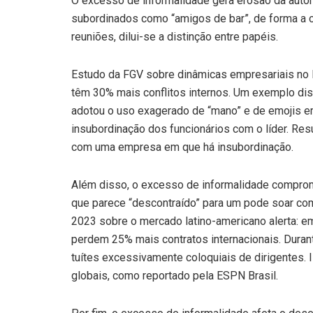
O excesso de informalidade gera erosão da autor
subordinados como “amigos de bar”, de forma a c
reuniões, dilui-se a distinção entre papéis.
Estudo da FGV sobre dinâmicas empresariais no B
têm 30% mais conflitos internos. Um exemplo dis
adotou o uso exagerado de “mano” e de emojis e
insubordinação dos funcionários com o líder. Res
com uma empresa em que há insubordinação.
Além disso, o excesso de informalidade comprom
que parece “descontraído” para um pode soar co
2023 sobre o mercado latino-americano alerta: e
perdem 25% mais contratos internacionais. Duran
tuítes excessivamente coloquiais de dirigentes. 
globais, como reportado pela ESPN Brasil.