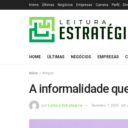
Home
Últimas
Negócios
Empresas
Carreira
Perfil
Dir
HOME
ÚLTIMAS
NEGÓCIOS
EMPRESAS
C
Início
Artigos
A informalidade que
por
Leitura Estratégica
fevereiro 7, 2026
em