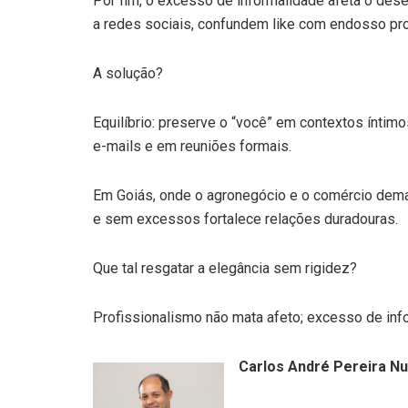
Por fim, o excesso de informalidade afeta o dese
a redes sociais, confundem like com endosso prof
A solução?
Equilíbrio: preserve o “você” em contextos ínti
e-mails e em reuniões formais.
Em Goiás, onde o agronegócio e o comércio deman
e sem excessos fortalece relações duradouras.
Que tal resgatar a elegância sem rigidez?
Profissionalismo não mata afeto; excesso de info
Carlos André Pereira N