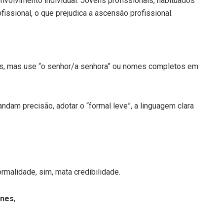
nvolvimento individual. Jovens profissionais, habituados
issional, o que prejudica a ascensão profissional.
mos, mas use “o senhor/a senhora” ou nomes completos em
dam precisão, adotar o “formal leve”, a linguagem clara
rmalidade, sim, mata credibilidade.
unes
,