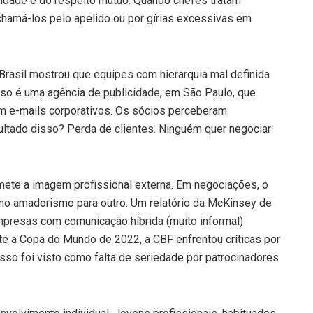
idade e do respeito mútuo. Quando chefes tratam
hamá-los pelo apelido ou por gírias excessivas em
rasil mostrou que equipes com hierarquia mal definida
so é uma agência de publicidade, em São Paulo, que
m e-mails corporativos. Os sócios perceberam
ultado disso? Perda de clientes. Ninguém quer negociar
ete a imagem profissional externa. Em negociações, o
mo amadorismo para outro. Um relatório da McKinsey de
mpresas com comunicação híbrida (muito informal)
te a Copa do Mundo de 2022, a CBF enfrentou críticas por
Isso foi visto como falta de seriedade por patrocinadores