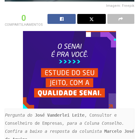
Imagem: Freepik
0
COMPARTILHAMENTOS
Pergunta do 
José Vanderlei Leite
, Consultor e 
Conselheiro de Empresas
, para a Coluna Conselho. 
Confira a baixo a resposta da colunista 
Marcelo José 