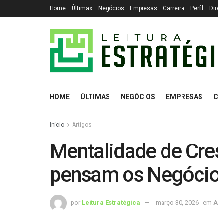
Home
Últimas
Negócios
Empresas
Carreira
Perfil
Dir
HOME
ÚLTIMAS
NEGÓCIOS
EMPRESAS
C
Início
Artigos
Mentalidade de Cre
pensam os Negócio
por
Leitura Estratégica
março 30, 2026
em
A