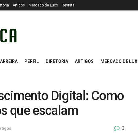
etoria
Artigos
Mercado de Luxo
Revista
ARREIRA
PERFIL
DIRETORIA
ARTIGOS
MERCADO DE LUX
scimento Digital: Como
s que escalam
0
rtigos