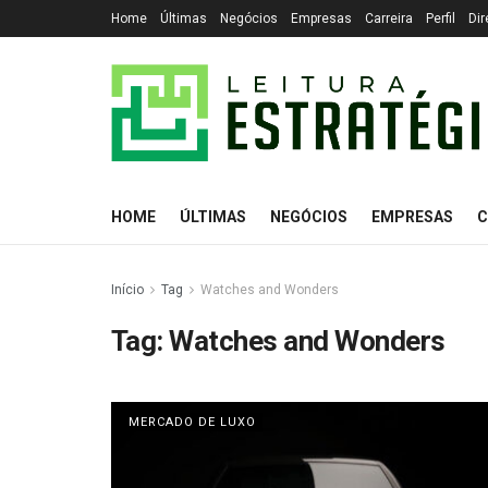
Home
Últimas
Negócios
Empresas
Carreira
Perfil
Dir
HOME
ÚLTIMAS
NEGÓCIOS
EMPRESAS
C
Início
Tag
Watches and Wonders
Tag:
Watches and Wonders
MERCADO DE LUXO