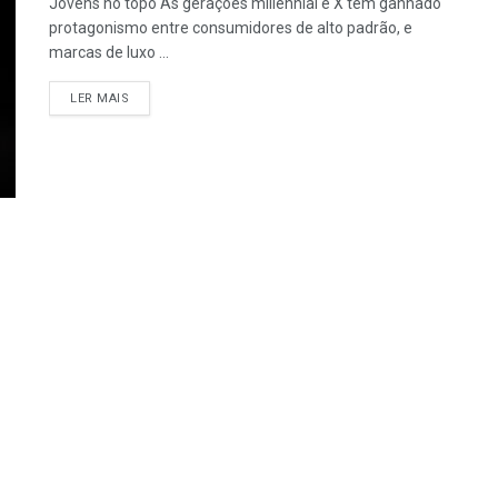
Jovens no topo As gerações millennial e X têm ganhado
protagonismo entre consumidores de alto padrão, e
marcas de luxo ...
LER MAIS