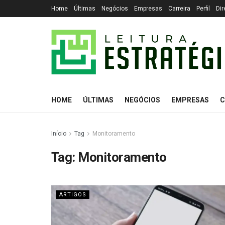
Home
Últimas
Negócios
Empresas
Carreira
Perfil
Dir
HOME
ÚLTIMAS
NEGÓCIOS
EMPRESAS
C
Início
Tag
Monitoramento
Tag:
Monitoramento
ARTIGOS