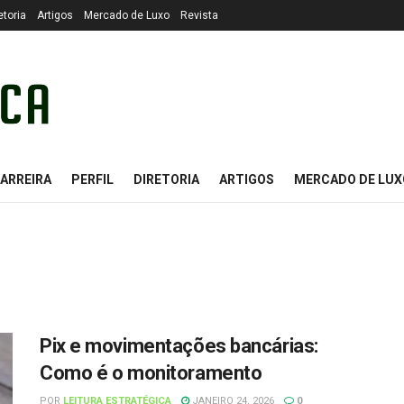
etoria
Artigos
Mercado de Luxo
Revista
ARREIRA
PERFIL
DIRETORIA
ARTIGOS
MERCADO DE LUX
Pix e movimentações bancárias:
Como é o monitoramento
POR
LEITURA ESTRATÉGICA
JANEIRO 24, 2026
0