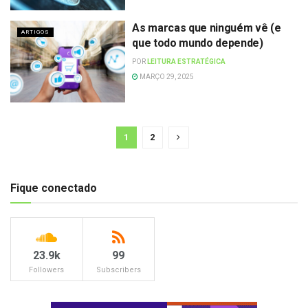
As marcas que ninguém vê (e
ARTIGOS
que todo mundo depende)
POR
LEITURA ESTRATÉGICA
MARÇO 29, 2025
1
2
Fique conectado
23.9k
99
Followers
Subscribers