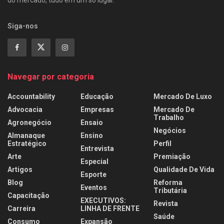
do mercado, tudo em um só lugar.
Siga-nos
Navegar por categoria
Accountability
Educação
Mercado De Luxo
Advocacia
Empresas
Mercado De
Trabalho
Agronegócio
Ensaio
Negócios
Almanaque
Ensino
Estratégico
Perfil
Entrevista
Arte
Premiação
Especial
Artigos
Qualidade De Vida
Esporte
Blog
Reforma
Eventos
Tributária
Capacitação
EXECUTIVOS:
Revista
Carreira
LINHA DE FRENTE
Saúde
Consumo
Expansão