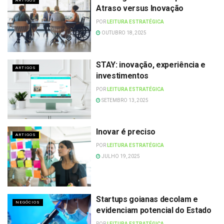
ARTIGOS
Atraso versus Inovação
POR
LEITURA ESTRATÉGICA
OUTUBRO 18, 2025
STAY: inovação, experiência e
ARTIGOS
investimentos
POR
LEITURA ESTRATÉGICA
SETEMBRO 13, 2025
Inovar é preciso
ARTIGOS
POR
LEITURA ESTRATÉGICA
JULHO 19, 2025
Startups goianas decolam e
NEGÓCIOS
evidenciam potencial do Estado
POR
LEITURA ESTRATÉGICA