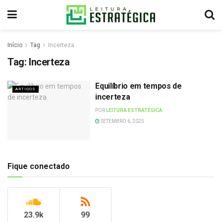
Início
Tag
Incerteza
Tag:
Incerteza
Equilíbrio em tempos de
ARTIGOS
incerteza
POR
LEITURA ESTRATÉGICA
SETEMBRO 6, 2025
Fique conectado
23.9k
99