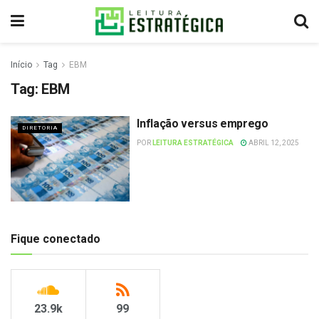
Início
Tag
EBM
Tag:
EBM
Inflação versus emprego
DIRETORIA
POR
LEITURA ESTRATÉGICA
ABRIL 12, 2025
Fique conectado
23.9k
99