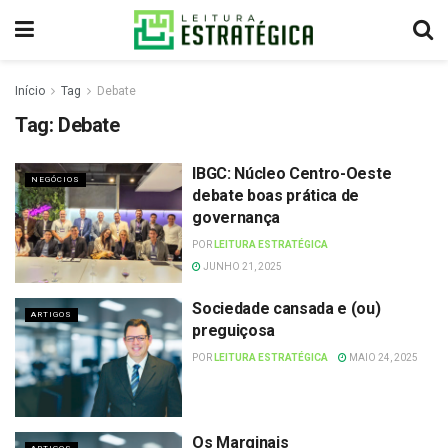
Início
Tag
Debate
Tag:
Debate
IBGC: Núcleo Centro-Oeste
NEGÓCIOS
debate boas prática de
governança
POR
LEITURA ESTRATÉGICA
JUNHO 21, 2025
Sociedade cansada e (ou)
ARTIGOS
preguiçosa
POR
LEITURA ESTRATÉGICA
MAIO 24, 2025
Os Marginais