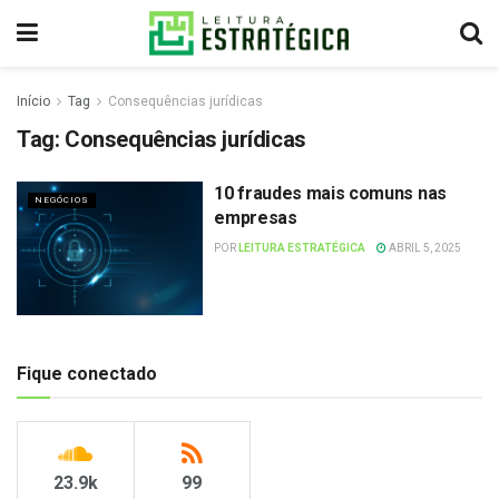
Início
Tag
Consequências jurídicas
Tag:
Consequências jurídicas
10 fraudes mais comuns nas
NEGÓCIOS
empresas
POR
LEITURA ESTRATÉGICA
ABRIL 5, 2025
Fique conectado
23.9k
99