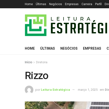
Home
Últimas
Negócios
Empresas
Carreira
Perfil
Dir
HOME
ÚLTIMAS
NEGÓCIOS
EMPRESAS
C
Início
Diretoria
Rizzo
por
Leitura Estratégica
março 1, 2025
em
Di