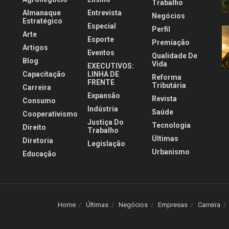
Trabalho
Almanaque
Entrevista
Negócios
Estratégico
Especial
Perfil
Arte
Esporte
Premiação
Artigos
Eventos
Qualidade De
Blog
Vida
EXECUTIVOS:
Capacitação
LINHA DE
Reforma
FRENTE
Tributária
Carreira
Expansão
Revista
Consumo
Indústria
Saúde
Cooperativismo
Justiça Do
Tecnologia
Direito
Trabalho
Últimas
Diretoria
Legislação
Urbanismo
Educação
Home
Últimas
Negócios
Empresas
Carreira