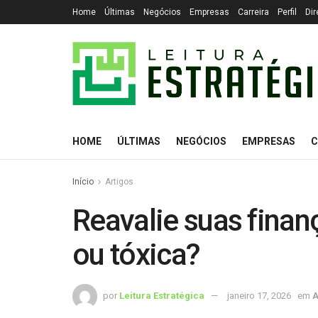
Home
Últimas
Negócios
Empresas
Carreira
Perfil
Dir
HOME
ÚLTIMAS
NEGÓCIOS
EMPRESAS
C
Início
Artigos
Reavalie suas finan
ou tóxica?
por
Leitura Estratégica
janeiro 17, 2026
em
A