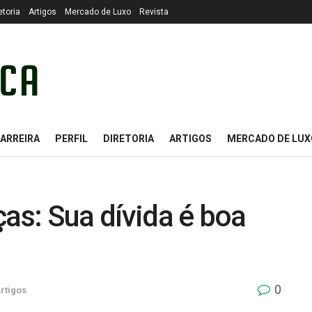
etoria
Artigos
Mercado de Luxo
Revista
ARREIRA
PERFIL
DIRETORIA
ARTIGOS
MERCADO DE LUX
ças: Sua dívida é boa
0
rtigos