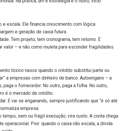
tinua. Na prática, um é estratégia e o outro, vício.
e escala. Ele financia crescimento com lógica
argem e geração de caixa futura.
dade. Tem projeto, tem cronograma, tem retorno. É
 valor – e não como muleta para esconder fragilidades.
ento tóxico nasce quando o crédito substitui parte ou
ar” a empresas com dinheiro de banco. Autoengano – a
, paga o fornecedor. No outro, paga a folha. No outro,
ro é o mercado de crédito.
vidar. E vai se enganando, sempre justificando que “é só até
 normaliza empresa.
 tempo, sem ou frágil execução, vira custo. A conta chega
e operacional. Pior: quando o caixa não escala, a dívida