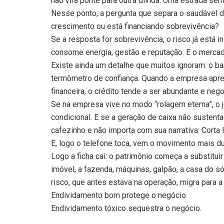
não vira ponte para outra dívida. Uma estrada sem
Nesse ponto, a pergunta que separa o saudável do
crescimento ou está financiando sobrevivência?
Se a resposta for sobrevivência, o risco já está i
consome energia, gestão e reputação. E o mercad
Existe ainda um detalhe que muitos ignoram: o ba
termômetro de confiança. Quando a empresa aprese
financeira, o crédito tende a ser abundante e nego
Se na empresa vive no modo “rolagem eterna”, o jo
condicional. E se a geração de caixa não sustenta 
cafezinho e não importa com sua narrativa: Corta 
E, logo o telefone toca, vem o movimento mais dur
Logo a ficha cai: o patrimônio começa a substitui
imóvel, a fazenda, máquinas, galpão, a casa do sóc
risco, que antes estava na operação, migra para a 
Endividamento bom protege o negócio.
Endividamento tóxico sequestra o negócio.