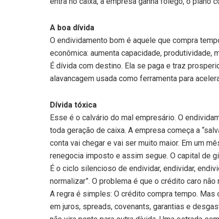
entra no caixa, a empresa ganha fôlego, o plano con
A boa dívida
O endividamento bom é aquele que compra tempo 
econômica: aumenta capacidade, produtividade, m
É dívida com destino. Ela se paga e traz prosperi
alavancagem usada como ferramenta para acelerar
Dívida tóxica
Esse é o calvário do mal empresário. O endividam
toda geração de caixa. A empresa começa a “salv
conta vai chegar e vai ser muito maior. Em um mês
renegocia imposto e assim segue. O capital de gi
É o ciclo silencioso de endividar, endividar, endi
normalizar”. O problema é que o crédito caro não
A regra é simples: O crédito compra tempo. Mas o
em juros, spreads, covenants, garantias e desgast