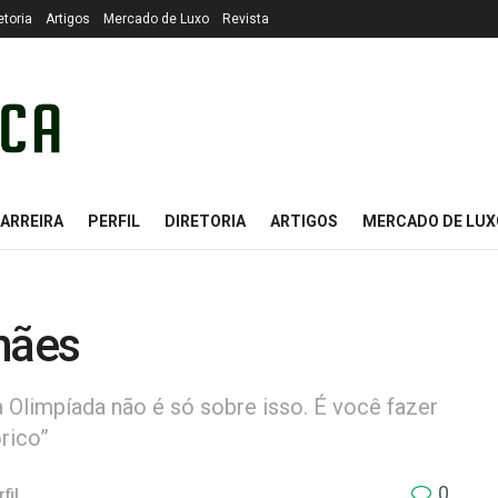
etoria
Artigos
Mercado de Luxo
Revista
ARREIRA
PERFIL
DIRETORIA
ARTIGOS
MERCADO DE LUX
lhães
a Olimpíada não é só sobre isso. É você fazer
rico”
0
fil