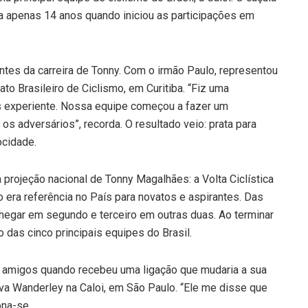
ha apenas 14 anos quando iniciou as participações em
tes da carreira de Tonny. Com o irmão Paulo, representou
to Brasileiro de Ciclismo, em Curitiba. “Fiz uma
is experiente. Nossa equipe começou a fazer um
s adversários”, recorda. O resultado veio: prata para
ocidade.
projeção nacional de Tonny Magalhães: a Volta Ciclística
o era referência no País para novatos e aspirantes. Das
hegar em segundo e terceiro em outras duas. Ao terminar
o das cinco principais equipes do Brasil.
 amigos quando recebeu uma ligação que mudaria a sua
nava Wanderley na Caloi, em São Paulo. “Ele me disse que
ona-se.