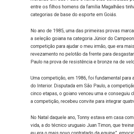
entre os filhos homens da família Magalhães tin
categorias de base do esporte em Goiás.
No ano de 1985, uma das primeiras provas marcan
a seleção goiana na categoria Júnior do Campeona
competição para ajudar o meu irmão, que era ma
revezamento no pelotão da frente para desgastar o
Paulo na prova de resistência e bronze na de vel
Uma competição, em 1986, foi fundamental para a 
do Interior. Disputada em São Paulo, a competiçã
cinco etapas, o goiano venceu uma e conseguiu c
a competição, recebeu convite para integrar quatr
No Natal daquele ano, Tonny estava em casa com
vida, a do técnico uruguaio Juan Timon, que trei
eu era o mais novo contratado da equipe”, emoci