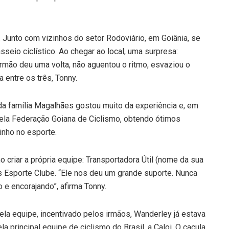
 Junto com vizinhos do setor Rodoviário, em Goiânia, se
seio ciclístico. Ao chegar ao local, uma surpresa:
rmão deu uma volta, não aguentou o ritmo, esvaziou o
a entre os três, Tonny.
a família Magalhães gostou muito da experiência e, em
ela Federação Goiana de Ciclismo, obtendo ótimos
inho no esporte.
 criar a própria equipe: Transportadora Útil (nome da sua
 Esporte Clube. “Ele nos deu um grande suporte. Nunca
 e encorajando”, afirma Tonny.
a equipe, incentivado pelos irmãos, Wanderley já estava
 principal equipe de ciclismo do Brasil, a Caloi. O caçula