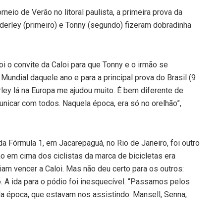
eio de Verão no litoral paulista, a primeira prova da
erley (primeiro) e Tonny (segundo) fizeram dobradinha
 o convite da Caloi para que Tonny e o irmão se
undial daquele ano e para a principal prova do Brasil (9
ley lá na Europa me ajudou muito. É bem diferente de
unicar com todos. Naquela época, era só no orelhão”,
da Fórmula 1, em Jacarepaguá, no Rio de Janeiro, foi outro
o em cima dos ciclistas da marca de bicicletas era
iam vencer a Caloi. Mas não deu certo para os outros:
. A ida para o pódio foi inesquecível. “Passamos pelos
a época, que estavam nos assistindo: Mansell, Senna,