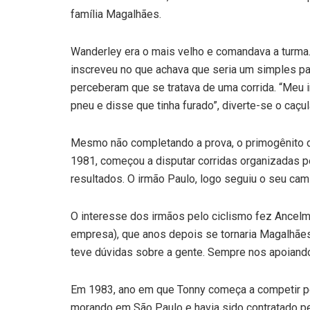
família Magalhães.
Wanderley era o mais velho e comandava a turma.
inscreveu no que achava que seria um simples pas
perceberam que se tratava de uma corrida. “Meu i
pneu e disse que tinha furado”, diverte-se o caçul
Mesmo não completando a prova, o primogênito d
1981, começou a disputar corridas organizadas p
resultados. O irmão Paulo, logo seguiu o seu cam
O interesse dos irmãos pelo ciclismo fez Ancelmo
empresa), que anos depois se tornaria Magalhães
teve dúvidas sobre a gente. Sempre nos apoiando
Em 1983, ano em que Tonny começa a competir pel
morando em São Paulo e havia sido contratado pela