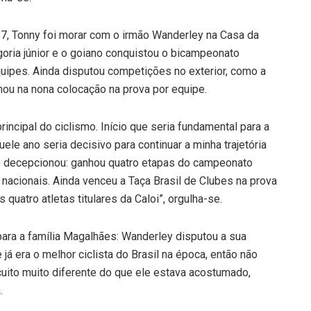
87, Tonny foi morar com o irmão Wanderley na Casa da
goria júnior e o goiano conquistou o bicampeonato
 equipes. Ainda disputou competições no exterior, como a
minou na nona colocação na prova por equipe.
incipal do ciclismo. Início que seria fundamental para a
quele ano seria decisivo para continuar a minha trajetória
 não decepcionou: ganhou quatro etapas do campeonato
 nacionais. Ainda venceu a Taça Brasil de Clubes na prova
quatro atletas titulares da Caloi”, orgulha-se.
para a família Magalhães: Wanderley disputou a sua
 já era o melhor ciclista do Brasil na época, então não
uito muito diferente do que ele estava acostumado,
.