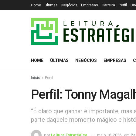
Home
Últimas
Negócios
Empresas
Carreira
Perfil
Dir
HOME
ÚLTIMAS
NEGÓCIOS
EMPRESAS
C
Início
Perfil
Perfil: Tonny Maga
“É claro que ganhar é importante, mas 
parte daquele momento mágico e histó
por
Leitura Estratégica
maio 16, 2026
em
Per