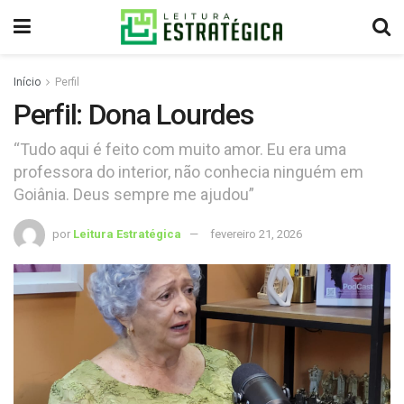
Início
Perfil
Perfil: Dona Lourdes
“Tudo aqui é feito com muito amor. Eu era uma
professora do interior, não conhecia ninguém em
Goiânia. Deus sempre me ajudou”
por
Leitura Estratégica
fevereiro 21, 2026