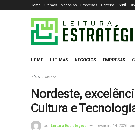
Home
Últimas
Negócios
Empresas
Carreira
Perfil
Dir
HOME
ÚLTIMAS
NEGÓCIOS
EMPRESAS
C
Início
Artigos
Nordeste, excelênc
Cultura e Tecnologi
por
Leitura Estratégica
fevereiro 14, 2026
e