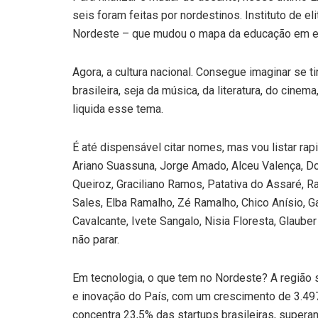
seis foram feitas por nordestinos. Instituto de 
Nordeste – que mudou o mapa da educação em ex
Agora, a cultura nacional. Consegue imaginar se t
brasileira, seja da música, da literatura, do cinem
liquida esse tema.
É até dispensável citar nomes, mas vou listar ra
Ariano Suassuna, Jorge Amado, Alceu Valença, Do
Queiroz, Graciliano Ramos, Patativa do Assaré, Ra
Sales, Elba Ramalho, Zé Ramalho, Chico Anísio, Gal
Cavalcante, Ivete Sangalo, Nisia Floresta, Glaube
não parar.
Em tecnologia, o que tem no Nordeste? A região
e inovação do País, com um crescimento de 3.49
concentra 23,5% das startups brasileiras, supera