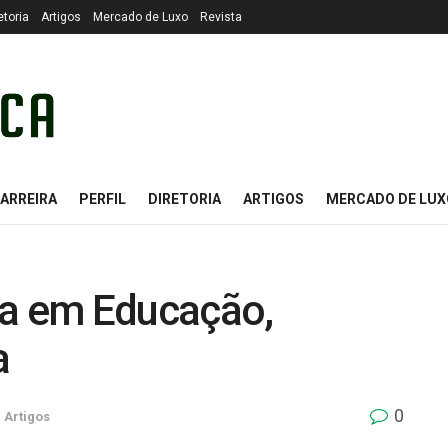
etoria
Artigos
Mercado de Luxo
Revista
ARREIRA
PERFIL
DIRETORIA
ARTIGOS
MERCADO DE LUX
ia em Educação,
a
0
m
Artigos