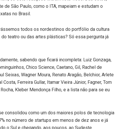
elite de São Paulo, como o ITA, mapeiam e estudam o
atas no Brasil.
irássemos todos os nordestinos do portfólio da cultura
a, do teatro ou das artes plásticas? Só essa pergunta já
pidamente, sabendo que ficará incompleta: Luiz Gonzaga,
minguinhos, Chico Science, Caetano, Gil, Rachel de
ul Seixas, Wagner Moura, Renato Aragão, Belchior, Arlete
 Costa, Ferreira Gullar, Itamar Vieira Júnior, Fagner, Tom
r Rocha, Kleber Mendonça Filho, e a lista não para se eu
 se consolidou como um dos maiores polos de tecnologia
7% no número de startups em menos de dez anos e já
ndo o Sul e chegando, aos poucos, ao Sudeste.