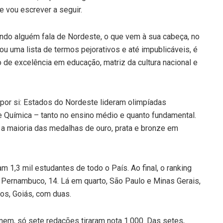
e vou escrever a seguir.
ando alguém fala de Nordeste, o que vem à sua cabeça, no
ou uma lista de termos pejorativos e até impublicáveis, é
 de excelência em educação, matriz da cultura nacional e
por si: Estados do Nordeste lideram olimpíadas
 e Química – tanto no ensino médio e quanto fundamental.
a maioria das medalhas de ouro, prata e bronze em
1,3 mil estudantes de todo o País. Ao final, o ranking
, Pernambuco, 14. Lá em quarto, São Paulo e Minas Gerais,
os, Goiás, com duas.
Enem, só sete redações tiraram nota 1.000. Das setes,