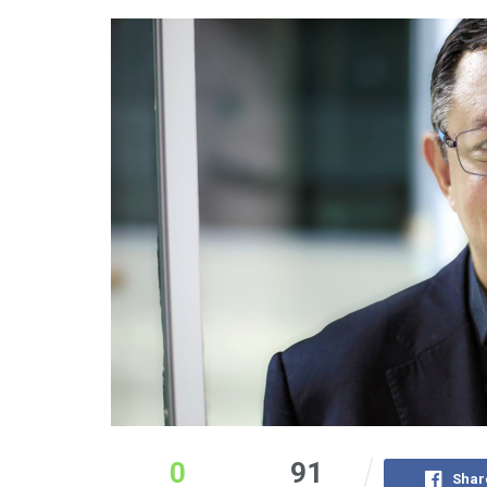
0
91
Shar