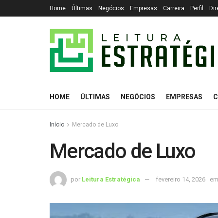
Home
Últimas
Negócios
Empresas
Carreira
Perfil
Dir
HOME
ÚLTIMAS
NEGÓCIOS
EMPRESAS
C
Início
Mercado de Luxo
Mercado de Luxo
por
Leitura Estratégica
fevereiro 14, 2026
e