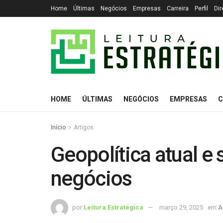
Home
Últimas
Negócios
Empresas
Carreira
Perfil
Dir
HOME
ÚLTIMAS
NEGÓCIOS
EMPRESAS
C
Início
Artigos
Geopolítica atual e
negócios
por
Leitura Estratégica
março 29, 2025
em
A