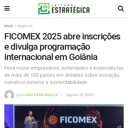
Início
Negócios
FICOMEX 2025 abre inscrições
e divulga programação
internacional em Goiânia
Feira reúne empresários, autoridades e especialistas
de mais de 100 países em debates sobre inovação,
comércio exterior e sustentabilidade
por
Leitura Estratégica
agosto 23, 2025