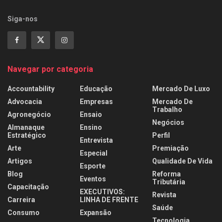
Siga-nos
Navegar por categoria
Accountability
Educação
Mercado De Luxo
Advocacia
Empresas
Mercado De
Trabalho
Agronegócio
Ensaio
Negócios
Almanaque
Ensino
Estratégico
Perfil
Entrevista
Arte
Premiação
Especial
Artigos
Qualidade De Vida
Esporte
Blog
Reforma
Eventos
Tributária
Capacitação
EXECUTIVOS:
Revista
Carreira
LINHA DE FRENTE
Saúde
Consumo
Expansão
Tecnologia