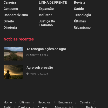
Carreira
LINHA DE FRENTE
Revista
Consumo
Expansão
Saúde
Cooperativismo
Indústria
Tecnologia
Direito
Justiça Do
Últimas
Trabalho
Diretoria
Urbanismo
Notícias recentes
As renegociações do agro
AGOSTO 4, 2026
Agro sob pressão
AGOSTO 1, 2026
Home
Últimas
Negócios
Empresas
Carreira
Perfil
Diretoria
Artigos
Mercado de Luxo
Revista