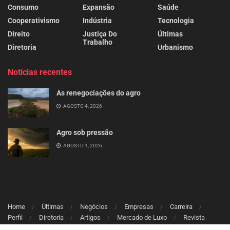
Consumo
Expansão
Saúde
Cooperativismo
Indústria
Tecnologia
Direito
Justiça Do
Últimas
Trabalho
Diretoria
Urbanismo
Notícias recentes
As renegociações do agro
AGOSTO 4, 2026
Agro sob pressão
AGOSTO 1, 2026
Home
Últimas
Negócios
Empresas
Carreira
Perfil
Diretoria
Artigos
Mercado de Luxo
Revista