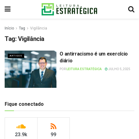
Início
Tag
Vigilância
Tag:
Vigilância
O antirracismo é um exercício
ARTIGOS
diário
POR
LEITURA ESTRATÉGICA
JULHO 5, 2025
Fique conectado
23.9k
99