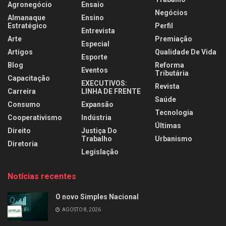
Agronegócio
Ensaio
Negócios
Almanaque
Ensino
Estratégico
Perfil
Entrevista
Arte
Premiação
Especial
Artigos
Qualidade De Vida
Esporte
Blog
Reforma
Eventos
Tributária
Capacitação
EXECUTIVOS:
Revista
Carreira
LINHA DE FRENTE
Saúde
Consumo
Expansão
Tecnologia
Cooperativismo
Indústria
Últimas
Direito
Justiça Do
Trabalho
Urbanismo
Diretoria
Legislação
Notícias recentes
O novo Simples Nacional
AGOSTO 8, 2026