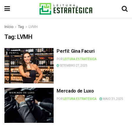
Início
Tag
LVMH
Tag:
LVMH
Perfil: Gina Facuri
PERFIL
POR
LEITURA ESTRATÉGICA
SETEMBRO 27, 2025
Mercado de Luxo
MERCADO DE LUXO
POR
LEITURA ESTRATÉGICA
MAIO 31, 2025