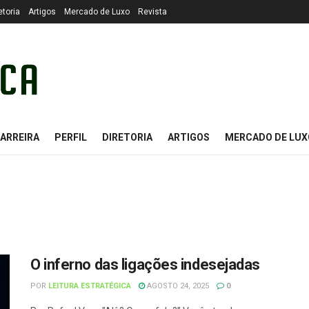
etoria
Artigos
Mercado de Luxo
Revista
ARREIRA
PERFIL
DIRETORIA
ARTIGOS
MERCADO DE LUX
O inferno das ligações indesejadas
POR
LEITURA ESTRATÉGICA
AGOSTO 24, 2025
0