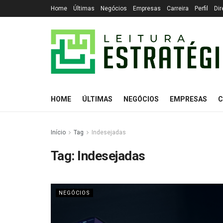
Home
Últimas
Negócios
Empresas
Carreira
Perfil
Dir
HOME
ÚLTIMAS
NEGÓCIOS
EMPRESAS
C
Início
Tag
Indesejadas
Tag:
Indesejadas
NEGÓCIOS