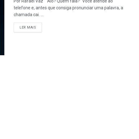
Por Rafael Vaz "Alô? Quem fala?” Você atende ao
telefone e, antes que consiga pronunciar uma palavra, a
chamada cai. ...
LER MAIS