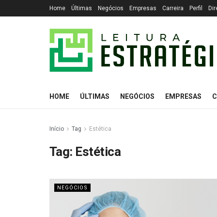
Home
Últimas
Negócios
Empresas
Carreira
Perfil
Dir
HOME
ÚLTIMAS
NEGÓCIOS
EMPRESAS
C
Início
Tag
Estética
Tag:
Estética
NEGÓCIOS