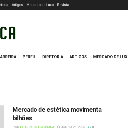
etoria
Artigos
Mercado de Luxo
Revista
ARREIRA
PERFIL
DIRETORIA
ARTIGOS
MERCADO DE LUX
Mercado de estética movimenta
bilhões
POR
LEITURA ESTRATÉGICA
JUNHO 28, 2025
0