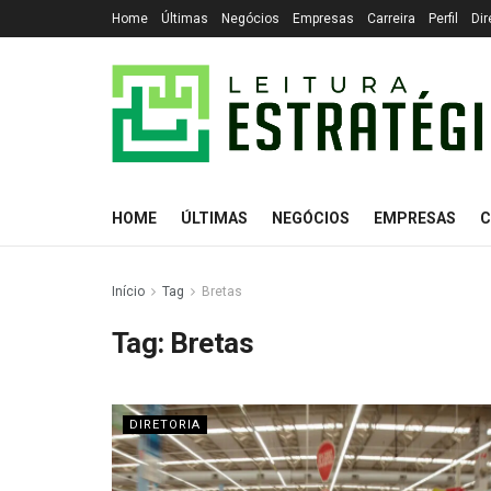
Home
Últimas
Negócios
Empresas
Carreira
Perfil
Dir
HOME
ÚLTIMAS
NEGÓCIOS
EMPRESAS
C
Início
Tag
Bretas
Tag:
Bretas
DIRETORIA