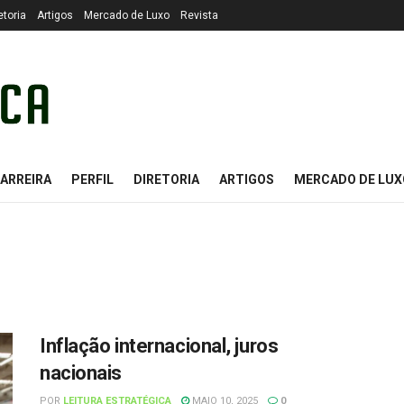
etoria
Artigos
Mercado de Luxo
Revista
ARREIRA
PERFIL
DIRETORIA
ARTIGOS
MERCADO DE LUX
Inflação internacional, juros
nacionais
POR
LEITURA ESTRATÉGICA
MAIO 10, 2025
0