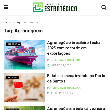
Início
Tag
Agronegócio
Tag:
Agronegócio
Agronegócio brasileiro fecha
DIRETORIA
2025 com recorde em
exportações
POR
LEITURA ESTRATÉGICA
JANEIRO 31, 2026
Estatal chinesa investe no Porto
ARTIGOS
de Santos
POR
LEITURA ESTRATÉGICA
SETEMBRO 27, 2025
Agronegócio: a bola da vez para