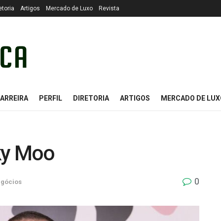
etoria
Artigos
Mercado de Luxo
Revista
ARREIRA
PERFIL
DIRETORIA
ARTIGOS
MERCADO DE LUX
ky Moo
0
gócios