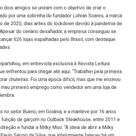
 dois amigos se uniram com o objetivo de criar o
ado por uma sobrinha do fundador Lohran Soares, a marca
o de 2020, dias antes do lockdown devido à pandemia de
. Apesar do cenário desafiador, a empresa conseguiu se
cançar 626 lojas espalhadas pelo Brasil, com destaque
dades.
artilhou, em entrevista exclusiva à Revista Leitura
que enfrentou para chegar até aqui. “Trabalhei pela primeira
rar chuteiras. Foi uma época difícil, mas que me ensinou
gui meu primeiro emprego como vendedor em uma loja de
 lembra.
os no setor Bueno, em Goiânia, e a manteve por 16 anos.
 a função de garçom no Outback Steakhouse, entre 2011 e
reção e fundar a Milky Moo. “A ideia de abrir a Milky
 Paulo Sérgio da Silva, que infelizmente faleceu há um