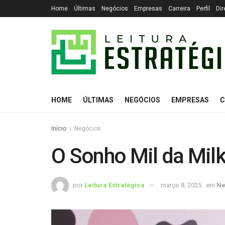
Home
Últimas
Negócios
Empresas
Carreira
Perfil
Dir
HOME
ÚLTIMAS
NEGÓCIOS
EMPRESAS
C
Início
Negócios
O Sonho Mil da Mil
por
Leitura Estratégica
março 8, 2025
em
Ne