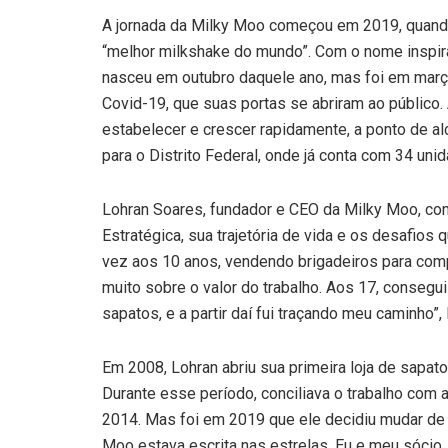
A jornada da Milky Moo começou em 2019, quando
“melhor milkshake do mundo”. Com o nome inspir
nasceu em outubro daquele ano, mas foi em març
Covid-19, que suas portas se abriram ao público
estabelecer e crescer rapidamente, a ponto de al
para o Distrito Federal, onde já conta com 34 uni
Lohran Soares, fundador e CEO da Milky Moo, comp
Estratégica, sua trajetória de vida e os desafios 
vez aos 10 anos, vendendo brigadeiros para comp
muito sobre o valor do trabalho. Aos 17, conse
sapatos, e a partir daí fui traçando meu caminho”,
Em 2008, Lohran abriu sua primeira loja de sapat
Durante esse período, conciliava o trabalho com
2014. Mas foi em 2019 que ele decidiu mudar de di
Moo estava escrita nas estrelas. Eu e meu sócio,