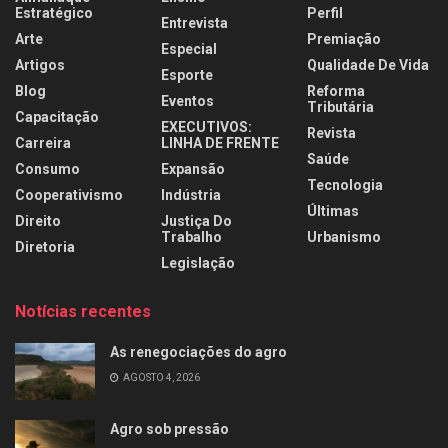
Estratégico
Perfil
Entrevista
Arte
Premiação
Especial
Artigos
Qualidade De Vida
Esporte
Blog
Reforma
Eventos
Tributária
Capacitação
EXECUTIVOS:
Revista
Carreira
LINHA DE FRENTE
Saúde
Consumo
Expansão
Tecnologia
Cooperativismo
Indústria
Últimas
Direito
Justiça Do
Trabalho
Urbanismo
Diretoria
Legislação
Notícias recentes
As renegociações do agro
AGOSTO 4, 2026
Agro sob pressão